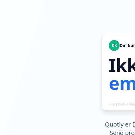
Din ku
DK
Ik
ema
Besvar
Vid
Quotly er 
Send prof