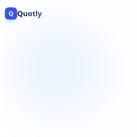
Quotly
Q