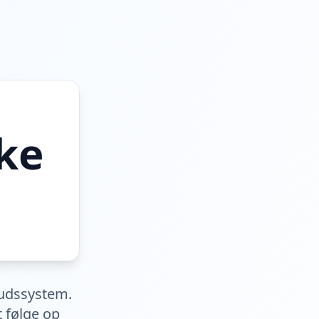
ske
budssystem.
 følge op