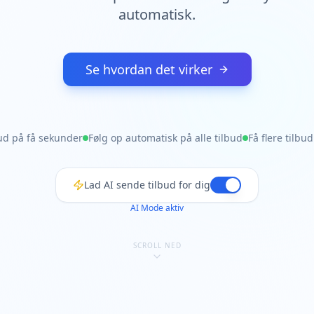
automatisk.
Se hvordan det virker
ud på få sekunder
Følg op automatisk på alle tilbud
Få flere tilbu
Lad AI sende tilbud for dig
AI Mode slået fra
SCROLL NED