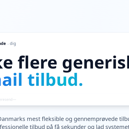
nde
→
dig
ke flere generi
il tilbud.
eresend
Danmarks mest fleksible og gennemprøvede til
essionelle tilbud på få sekunder og lad systemet